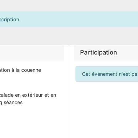
cription.
Participation
ation à la couenne
Cet événement n'est pas
scalade en extérieur et en
nq séances