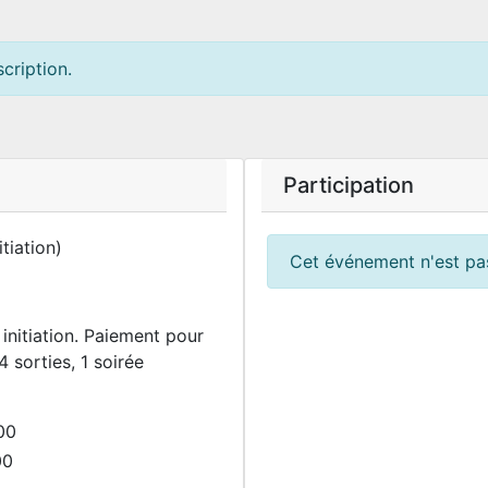
cription.
Participation
tiation)
Cet événement n'est pas
initiation. Paiement pour
(4 sorties, 1 soirée
00
00