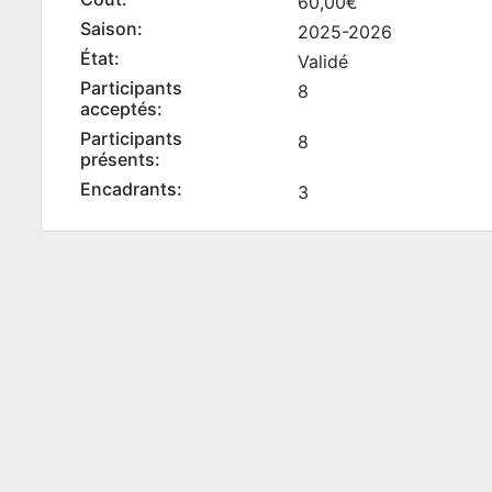
60,00€
Saison:
2025-2026
État:
Validé
Participants
8
acceptés:
Participants
8
présents:
Encadrants:
3